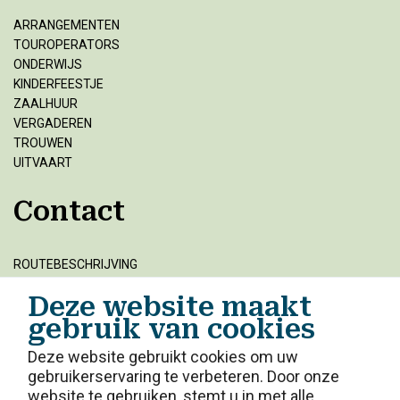
ARRANGEMENTEN
TOUROPERATORS
ONDERWIJS
KINDERFEESTJE
ZAALHUUR
VERGADEREN
TROUWEN
UITVAART
Contact
ROUTEBESCHRIJVING
VRIENDEN VAN
Deze website maakt
VACATURES
gebruik van cookies
BEZOEKVOORWAARDEN
ANBI
Deze website gebruikt cookies om uw
ONZE MISSIE
gebruikerservaring te verbeteren. Door onze
website te gebruiken, stemt u in met alle