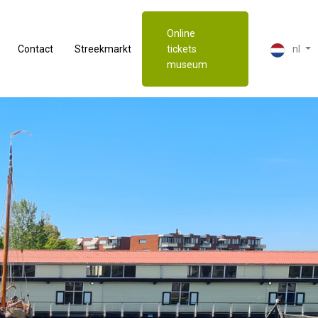
Online
nl
Contact
Streekmarkt
tickets
museum
Nederlands
English (Engels)
Deutsch (Duits)