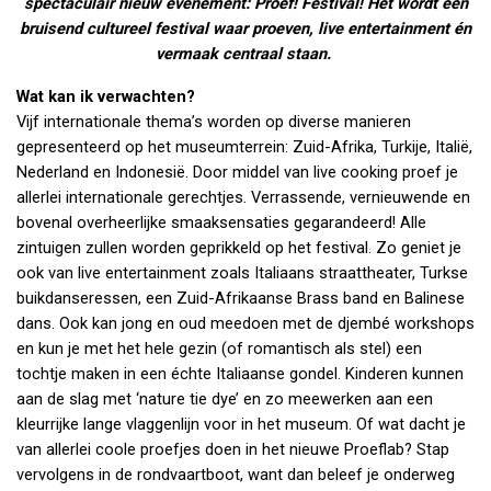
spectaculair nieuw evenement: Proef! Festival! Het wordt een
bruisend cultureel festival waar proeven, live entertainment én
vermaak centraal staan.
Wat kan ik verwachten?
Vijf internationale thema’s worden op diverse manieren
gepresenteerd op het museumterrein: Zuid-Afrika, Turkije, Italië,
Nederland en Indonesië. Door middel van live cooking proef je
allerlei internationale gerechtjes. Verrassende, vernieuwende en
bovenal overheerlijke smaaksensaties gegarandeerd! Alle
zintuigen zullen worden geprikkeld op het festival. Zo geniet je
ook van live entertainment zoals Italiaans straattheater, Turkse
buikdanseressen, een Zuid-Afrikaanse Brass band en Balinese
dans. Ook kan jong en oud meedoen met de djembé workshops
en kun je met het hele gezin (of romantisch als stel) een
tochtje maken in een échte Italiaanse gondel. Kinderen kunnen
aan de slag met ‘nature tie dye’ en zo meewerken aan een
kleurrijke lange vlaggenlijn voor in het museum. Of wat dacht je
van allerlei coole proefjes doen in het nieuwe Proeflab? Stap
vervolgens in de rondvaartboot, want dan beleef je onderweg